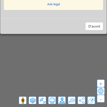
Avís legal
D'acord
+
-