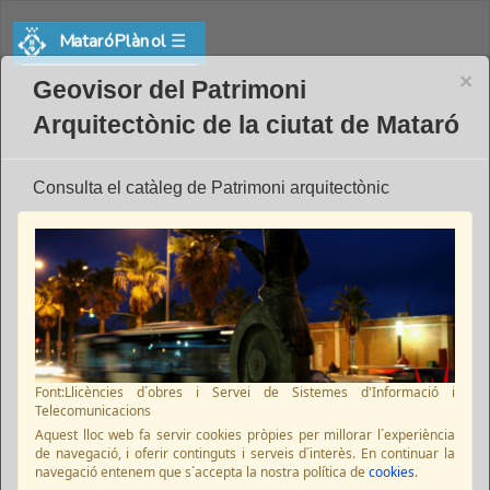
MataróPlànol
☰
×
Geovisor del Patrimoni
Arquitectònic de la ciutat de Mataró
Consulta el catàleg de Patrimoni arquitectònic
Font:Llicències d´obres i Servei de Sistemes d'Informació i
Telecomunicacions
Aquest lloc web fa servir cookies pròpies per millorar l´experiència
de navegació, i oferir continguts i serveis d´interès. En continuar la
navegació entenem que s´accepta la nostra política de
cookies
.