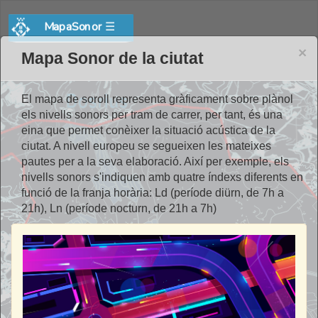
MapaSonor
☰
×
Mapa Sonor de la ciutat
El mapa de soroll representa gràficament sobre plànol
els nivells sonors per tram de carrer, per tant, és una
eina que permet conèixer la situació acústica de la
ciutat. A nivell europeu se segueixen les mateixes
pautes per a la seva elaboració. Així per exemple, els
nivells sonors s'indiquen amb quatre índexs diferents en
funció de la franja horària: Ld (període diürn, de 7h a
21h), Ln (període nocturn, de 21h a 7h)