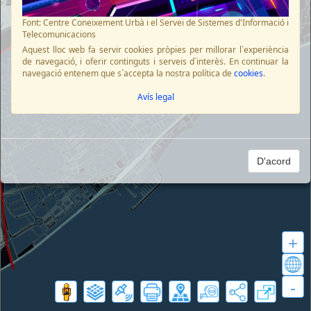
Font: Centre Coneixement Urbà i el Servei de Sistemes d'Informació i
Telecomunicacions
Aquest lloc web fa servir cookies pròpies per millorar l´experiència
de navegació, i oferir continguts i serveis d´interès. En continuar la
navegació entenem que s´accepta la nostra política de
cookies
.
Avís legal
D'acord
+
-