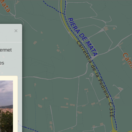
×
Permet
es