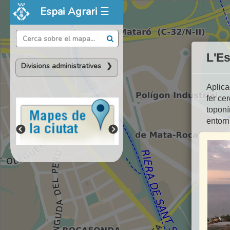
Espai Agrari
☰
L'Es
Divisions administratives
❯
Aplica
fer ce
toponí
entorn