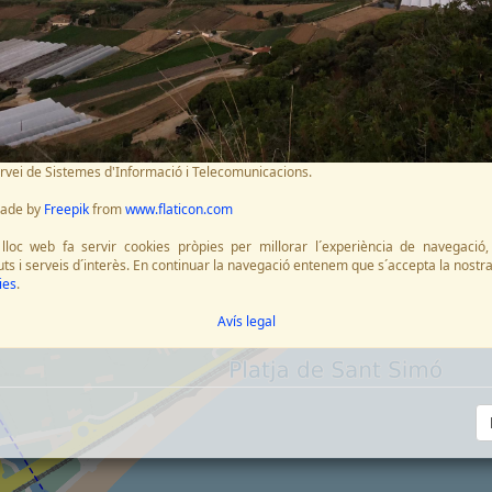
ervei de Sistemes d'Informació i Telecomunicacions.
made by
Freepik
from
www.flaticon.com
lloc web fa servir cookies pròpies per millorar l´experiència de navegació, 
ts i serveis d´interès. En continuar la navegació entenem que s´accepta la nostra
ies
.
Avís legal