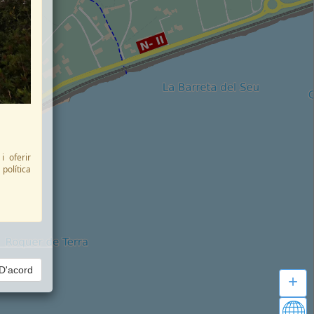
i oferir
 política
D'acord
+