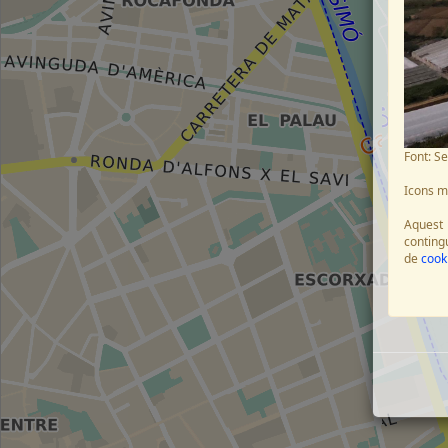
Font: S
Icons 
Aquest 
contingu
de
cook