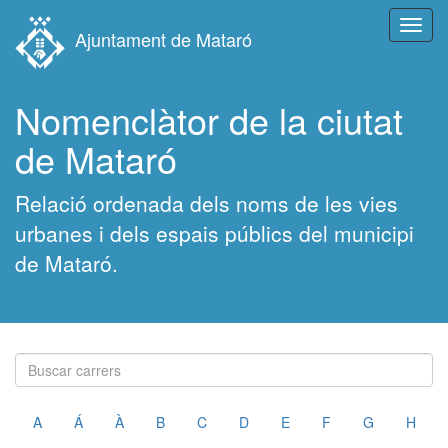
Toggl
Ajuntament de Mataró
navig
Nomenclàtor de la ciutat
de Mataró
Relació ordenada dels noms de les vies
urbanes i dels espais públics del municipi
de Mataró.
A
Á
À
B
C
D
E
F
G
H