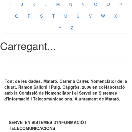
I
J
K
L
M
N
Ñ
O
Ò
P
Q
R
S
T
U
Ú
V
W
X
Y
Z
Carregant...
Font de les dades: Mataró, Carrer a Carrer. Nomenclàtor de la
ciutat. Ramon Salicrú i Puig, Capgròs, 2006 en col·laboració
amb la Comissió de Nomenclàtor i el Servei en Sistemes
d'Informació i Telecomunicacions. Ajuntament de Mataró.
SERVEI EN SISTEMES D'INFORMACIÓ I
TELECOMUNICACIONS